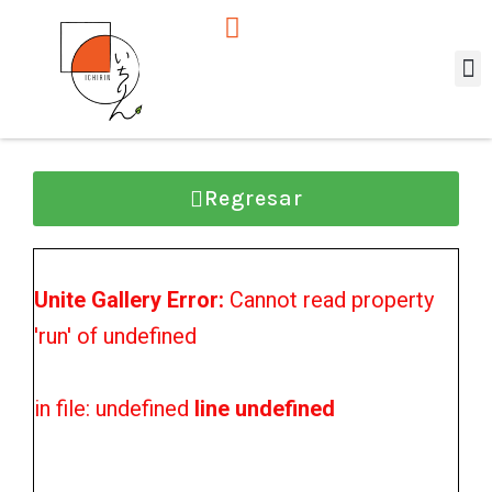
Ir
I
al
n
contenido
s
t
Té V
List
a
g
r
Regresar
a
m
Unite Gallery Error:
Cannot read property
'run' of undefined
in file: undefined
line undefined